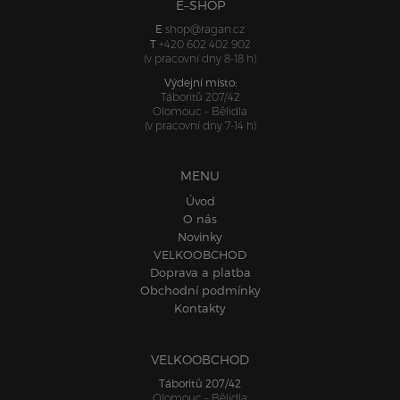
E–SHOP
E
shop@ragan.cz
T
+420 602 402 902
(v pracovní dny 8-18 h)
Výdejní místo:
Táboritů 207/42
Olomouc – Bělidla
(v pracovní dny 7-14 h)
MENU
Úvod
O nás
Novinky
VELKOOBCHOD
Doprava a platba
Obchodní podmínky
Kontakty
VELKOOBCHOD
Táboritů 207/42
Olomouc – Bělidla