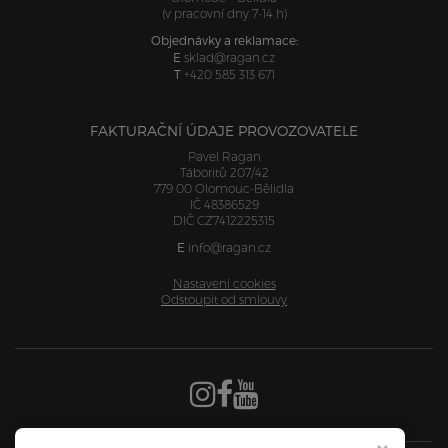
(v pracovní dny 7-14 h)
Objednávky a reklamace:
E
sklad@ragan.cz
T
+420 585 313 671
FAKTURAČNÍ ÚDAJE PROVOZOVATELE
Pavel Ragan
Táboritů 207/42
779 00 Olomouc-Bělidla
IČ 48386529
DIČ CZ7412225315
E
info@ragan.cz
Nastavení cookies
Odstoupit od smlouvy