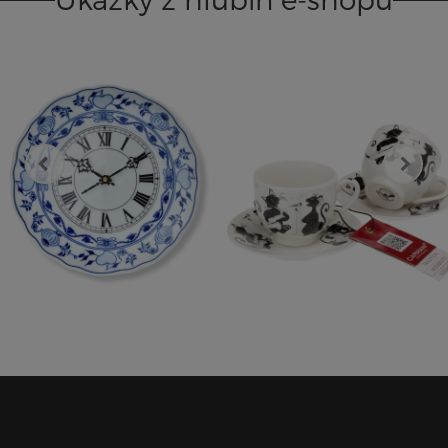
Hodiny závěsné 24 cm talíř
Šálek s podšálkem na
Rokoko - cibulák
espresso 100 ml The Crazy
Cats - sada 2 ks