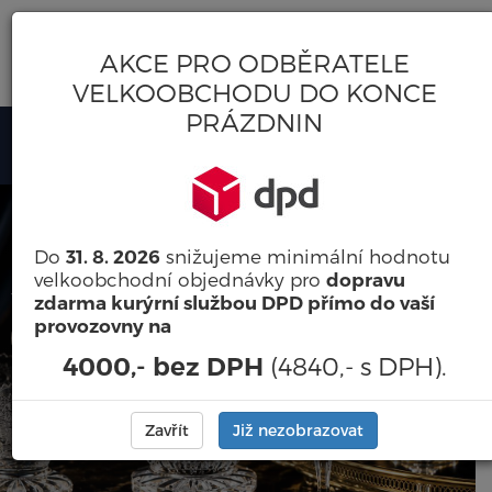
VELKOOBCHOD / E-SHOP
AKCE PRO ODBĚRATELE
SKLO-PORCELÁN-DÁRKY
VELKOOBCHODU DO KONCE
PRÁZDNIN
0
HLEDAT
PŘIHLÁSIT
KOŠÍK
PRODUKTY
Přihlášení
HLEDAT
ČESKÝ BROUŠENÝ
E-mail:
Do
snižujeme minimální hodnotu
31. 8. 2026
KŘIŠŤÁL
velkoobchodní objednávky pro
dopravu
Tradiční dárky od sklářských mistrů
zdarma kurýrní službou DPD přímo do vaší
Heslo:
provozovny na
Více zde
(4840,- s DPH).
4000,- bez DPH
Přihlásit
Zavřít
Již nezobrazovat
Zapomenuté heslo
Nová registrace