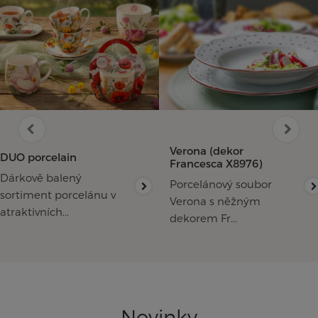
Verona (dekor
DUO porcelain
Francesca X8976)
Dárkově balený
Porcelánový soubor
sortiment porcelánu v
Verona s něžným
atraktivních...
dekorem Fr...
Novinky